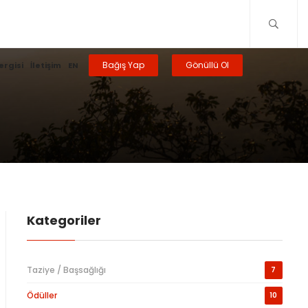
Bağış Yap
Gönüllü Ol
ergisi
İletişim
EN
Kategoriler
Taziye / Başsağlığı
7
Ödüller
10