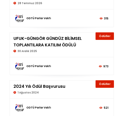
28 Temmuz 2026
ODTÜ Parlar Vakfı
315
Ödüller
UFUK-GÜNGÖR GÜNDÜZ BİLİMSEL
TOPLANTILARA KATILIM ÖDÜLÜ
30 Aralık 2025
ODTÜ Parlar Vakfı
973
Ödüller
2024 Yılı Ödül Başvurusu
1 Ağustos 2024
ODTÜ Parlar Vakfı
521