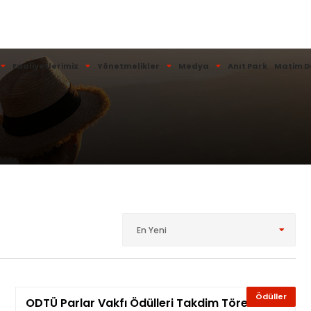
Faaliyetlerimiz
Yönetmelikler
Medya
Anıt Park
Matim D
En Yeni
Ödüller
ODTÜ Parlar Vakfı Ödülleri Takdim Töreni