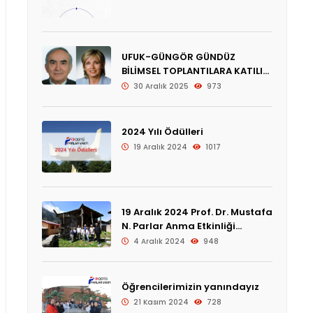
UFUK-GÜNGÖR GÜNDÜZ
BİLİMSEL TOPLANTILARA KATILIM
ÖDÜLÜ
30 Aralık 2025
973
2024 Yılı Ödülleri
19 Aralık 2024
1017
19 Aralık 2024 Prof. Dr. Mustafa
N. Parlar Anma Etkinliği
Programı
4 Aralık 2024
948
Öğrencilerimizin yanındayız
21 Kasım 2024
728