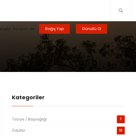
Bağış Yap
Gönüllü Ol
ergisi
İletişim
EN
Kategoriler
Taziye / Başsağlığı
7
Ödüller
10