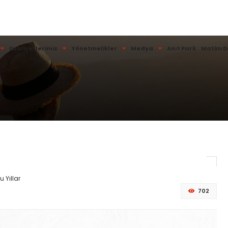
Faaliyetlerimiz
Yönetmelikler
Medya
Anıt Park
Matim D
u Yıllar
702