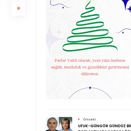
Önceki
UFUK-GÜNGÖR GÜNDÜZ BİL