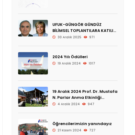
UFUK-GÜNGÖR GÜNDÜZ
BİLİMSEL TOPLANTILARA KATILIM
ÖDÜLÜ
30 Aralık 2025
971
2024 Yılı Ödülleri
19 Aralık 2024
1017
19 Aralık 2024 Prof. Dr. Mustafa
N. Parlar Anma Etkinliği
Programı
4 Aralık 2024
947
Öğrencilerimizin yanındayız
21 Kasım 2024
727