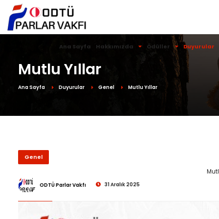
Ana Sayfa
Hakkımızda
Ödüller
Duyurular
Mutlu Yıllar
Ana Sayfa
Duyurular
Genel
Mutlu Yıllar
Genel
Mutl
31 Aralık 2025
ODTÜ Parlar Vakfı