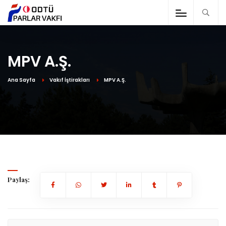
MPV A.Ş.
Ana Sayfa
Vakıf İştirakları
MPV A.Ş.
Paylaş: