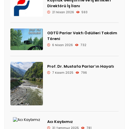
Kaynak Geliştirme ve İş Birlikleri
Direktörü İş İlanı
21 Nisan 2026
593
ODTÜ Parlar Vakfı Ödülleri Takdim
Töreni
6 Nisan 2026
732
Prof. Dr. Mustafa Parlar’ın Hayatı
7 Kasım 2025
796
Acı Kaybımız
31 Temmuz 2025
781