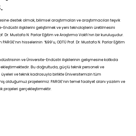
.
esine destek olmak, bilimsel araştırmaları ve araştırmacıları teşvik
ndüstri ilişkilerini geliştirmek ve yeni teknolojilerin üretilmesini
Dr. Mustafa N. Parlar Eğitim ve Araştırma Vakfı’nın bir kuruluşudur.
n PARGE’nın hisselerinin %99’u, ODTÜ Prof. Dr. Mustafa N. Parlar Eğitim
üstrisinin ve Üniversite-Endüstri ilişkilerinin gelişmesine katkıda
ekleştirmektedir. Bu doğrultuda, güçlü teknik personeli ve
yeleri ve teknik kadrosuyla birlikte Üniversitemizin tüm
ş olduğumuz projelerimiz: PARGE’nin temel faaliyet alanı yazılım ve
 projeleri gerçekleştirmektir.