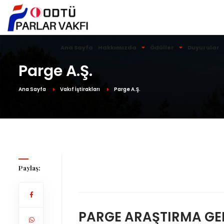
Ana Sayfa
Hakkımızda
Ödüller
Duyurular
Parge A.Ş.
Ana Sayfa
Vakıf İştirakları
Parge A.Ş.
Paylaş:
PARGE ARAŞTIRMA GEL