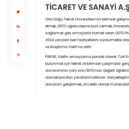
TİCARET VE SANAYİ A.Ş
Orta Doğu Teknik Üniversitesi’nin bilimsel gelişm
etmek, ODTÜ öğrencilerine burs vermek, Üniversite-E
sağlamak gibi amaçlarla hizmet veren ODTÜ Prof. 
2004 yılından beri faaliyetlerini sürdürmekte ola
ve Araştırma Vakfı’na aittir.
PARGE, Vakfın amaçlarına paralel olarak, Türk End
bulunmak için teknik ve bilimsel çalışmalar gerç
donanımının yanı sıra ODTÜ’nün değerli öğretim ü
olanaklarından yararlanmaktadır. Gerçekleştirmi
donanım geliştirmek, öncelikli olarak mühendislik