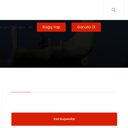
Bağış Yap
Gönüllü Ol
ergisi
İletişim
EN
Son Duyurular