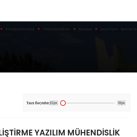
Faaliyetlerimiz
Yönetmelikler
Medya
Anıt Park
Matim D
Yazı Boyutu::
12px
18px
İŞTİRME YAZILIM MÜHENDİSLİK