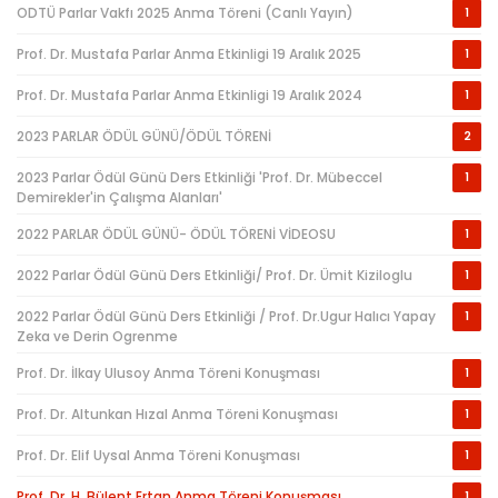
ODTÜ Parlar Vakfı 2025 Anma Töreni (Canlı Yayın)
1
Prof. Dr. Mustafa Parlar Anma Etkinligi 19 Aralık 2025
1
Prof. Dr. Mustafa Parlar Anma Etkinligi 19 Aralık 2024
1
2023 PARLAR ÖDÜL GÜNÜ/ÖDÜL TÖRENİ
2
2023 Parlar Ödül Günü Ders Etkinliği 'Prof. Dr. Mübeccel
1
Demirekler'in Çalışma Alanları'
2022 PARLAR ÖDÜL GÜNÜ- ÖDÜL TÖRENİ VİDEOSU
1
2022 Parlar Ödül Günü Ders Etkinliği/ Prof. Dr. Ümit Kiziloglu
1
2022 Parlar Ödül Günü Ders Etkinliği / Prof. Dr.Ugur Halıcı Yapay
1
Zeka ve Derin Ogrenme
Prof. Dr. İlkay Ulusoy Anma Töreni Konuşması
1
Prof. Dr. Altunkan Hızal Anma Töreni Konuşması
1
Prof. Dr. Elif Uysal Anma Töreni Konuşması
1
Prof. Dr. H. Bülent Ertan Anma Töreni Konuşması
1