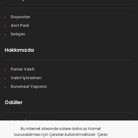
Duyurular
Anıt Park
İletişim
Hakkımızda
Parlar Vakfı
Vakıf İştirakları
Kurumsal Yapımız
Ödüller
Parlar Ödülü Sahipleri
Bu internet sitesinde sizlere daha iyi hizmet
Ödül Başvuruları
sunulabilmesi için Çerezler kullanılmaktadır. Çerez