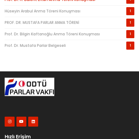
Hüseyin Arabul Anma Töreni Konuşması
1
PROF. DR. MUSTAFA PARLAR ANMA TÖRENİ
1
Prof. Dr. Bilgin Kaftanoğlu Anma Töreni Konuşması
1
Prof. Dr. Mustafa Parlar Belgeseli
1
Hızlı Erişim