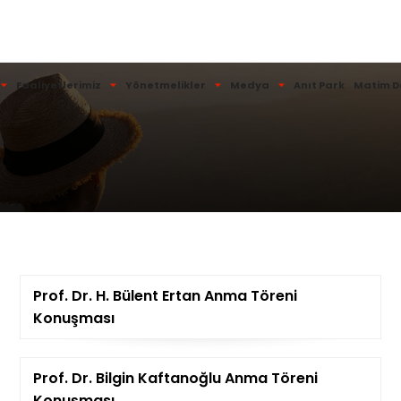
Faaliyetlerimiz
Yönetmelikler
Medya
Anıt Park
Matim D
Prof. Dr. H. Bülent Ertan Anma Töreni
Konuşması
Prof. Dr. Bilgin Kaftanoğlu Anma Töreni
Konuşması