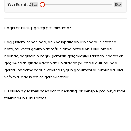
Yazı Boyutu::
12px
18px
Bagislar, niteligi geregi geri alinamaz.
Bağış islemi esnasinda, acik ve ispatlaabilir bir hata (sistemsel
hata, mükerrer çekim, yazim/tuslama hatasi vb.) bulunması
hâlinde, bagiscinin bağış işleminin gerçekleştiği tarihten itibaren en
geç 24 saat içinde Vakfa yazılı olarak başvurması durumunda
gerekli inceleme yapılir. Vakifca uygun gorulmesi durumunda iptal
ve/veya iade islemleri gerceklestirilir.
Bu sürenin geçmesinden sonra herhangi bir sebeple iptal veya iade
talebinde bulunulamaz.