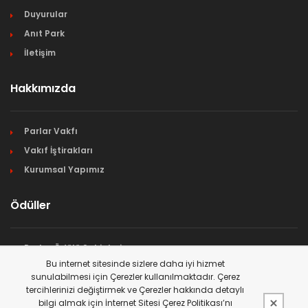
Duyurular
Anıt Park
İletişim
Hakkımızda
Parlar Vakfı
Vakıf İştirakları
Kurumsal Yapımız
Ödüller
Parlar Ödülü Sahipleri
Bu internet sitesinde sizlere daha iyi hizmet
Ödül Başvuruları
sunulabilmesi için Çerezler kullanılmaktadır. Çerez
Ödül Yönetmeliği
tercihlerinizi değiştirmek ve Çerezler hakkında detaylı
bilgi almak için İnternet Sitesi Çerez Politikası’nı