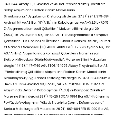
340-344. Akbay, T., K. Aydınol ve AS Bor. “Yönlendirilmiş Çökeltilere
Sahip Alaşımların Elektron Kırınım Modellerinin
Simülasyonu.” Uygulamalı Kristalografi dergisi 27.3 (1994): 379-384.
Aydınol, MK ve AS Bor. “δ′ (Al3Li)’nin Kabalaşması ve Al-%2,5 Li-%0,15
Zr Alaşımında Kompozit Çökeltileri.” Malzeme Bilimi dergisi 29.1
(1994): 15-25. Aydınol MK, Bor AS, “Al-Li-Zr Alaşımlarındaki Kompozit
Çökeltilerin TEM Görüntüleri Üzerinde Tutarlılık Gerinim Etkileri”, Journal
Of Materials Science 31 (18): 4883-4889 EYLÜL 15 1996 Aydınol MK, Bor
AS, “Al-Li-Zr Alaşımlarında Kompozit Çökeltilerin Transmisyon
Elektron-Mikroskopi Görüntüsü-Analizi”, Malzeme Bilimi Mektupları
dergisi 14 (16): 1147-1149 AĞUSTOS 15 1995 Akbay T, Aydınol K, Bor AS,
“Yönlendirilmiş Çökeltilerle Alaşımların Elektron Kırınım Modellerinin
Simülasyonu”, Uygulamalı Kristalografi dergisi 27: 379-384 Bölüm 3
HAZİRAN 1 1994 Aydınol MK, Bor AS, “Al-2.5-Yüzde LI-0.15-Yüzde Zr
Alaşımında Delta’nın Kabalaşması (AL3LI) ve Kompozit Çökeltiler”,
Malzeme Bilimi dergisi 29 (1): 15-25 1 OCAK 1994 Bor AS, “Nitrürlenmiş
Fe-Yüzde V-Alaşımının Yüksek Sıcaklıkta Çekme Deformasyonu”,
Scripta Metallurgica Et Materialia 26 (4): 601-604 FEB 15 1992 Bor AS,
“Perlit Bantlamanın Sıcak Haddelenmiş Çelik Levhaların Mekanik