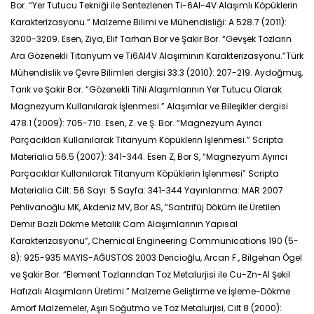
Bor. “Yer Tutucu Tekniği ile Sentezlenen Ti-6Al-4V Alaşımlı Köpüklerin
Karakterizasyonu.” Malzeme Bilimi ve Mühendisliği: A 528.7 (2011):
3200-3209. Esen, Ziya, Elif Tarhan Bor ve Şakir Bor. “Gevşek Tozların
Ara Gözenekli Titanyum ve Ti6Al4V Alaşımının Karakterizasyonu.”Türk
Mühendislik ve Çevre Bilimleri dergisi 33.3 (2010): 207-219. Aydoğmuş,
Tarık ve Şakir Bor. “Gözenekli TiNi Alaşımlarının Yer Tutucu Olarak
Magnezyum Kullanılarak İşlenmesi.” Alaşımlar ve Bileşikler dergisi
478.1 (2009): 705-710. Esen, Z. ve Ş. Bor. “Magnezyum Ayırıcı
Parçacıkları Kullanılarak Titanyum Köpüklerin İşlenmesi.” Scripta
Materialia 56.5 (2007): 341-344. Esen Z, Bor S, “Magnezyum Ayırıcı
Parçacıklar Kullanılarak Titanyum Köpüklerin İşlenmesi” Scripta
Materialia Cilt: 56 Sayı: 5 Sayfa: 341-344 Yayınlanma: MAR 2007
Pehlivanoğlu MK, Akdeniz MV, Bor AS, “Santrifüj Döküm ile Üretilen
Demir Bazlı Dökme Metalik Cam Alaşımlarının Yapısal
Karakterizasyonu”, Chemical Engineering Communications 190 (5-
8): 925-935 MAYIS-AĞUSTOS 2003 Dericioğlu, Arcan F., Bilgehan Ögel
ve Şakir Bor. “Element Tozlarından Toz Metalurjisi ile Cu-Zn-Al Şekil
Hafızalı Alaşımların Üretimi.” Malzeme Geliştirme ve İşleme-Dökme
Amorf Malzemeler, Aşırı Soğutma ve Toz Metalurjisi, Cilt 8 (2000):