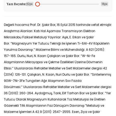
Yazı Boyutu::
12px
18px
Değerli hocamız Prof. Dr. Şakir Bor, 16 Eylül 2015 tarihinde vefat etmiştir.
Araştırma Alanları: Katı Hal Aşaması Transmisyon Elektron
Mikroskobu Fiziksel Metalurji Yayınlar: Aşık, E. Erkan ve Şakir
Bor. “Magnezyum Yer Tutucu Tekniği ile İşlenen Ti-6Al-4V Köpüklerin
Yorulma Davranışı.” Malzeme Bilimi ve Mühendisliği: A 621 (2015):
157-165. Durlu, Nuri, N. Kaan Çalışkan ve Şakir Bor. “W-Ni-Fe
Alaşımlarının Mikroyapısı ve Çekme Özellikleri Üzerine Dövmenin
Etkisi.” Uluslararası Refrakter Metaller ve Sert Malzemeler dergisi 42
(2014): 126-131. Çalışkan, N. Kaan, Nuri Durlu ve Şakir Bor. “Sinterlenmiş
90W-7Ni-3Fe Tungsten Ağır Alaşımının Sıvı Fazda
Dövülmesi.” Uluslararası Refrakter Metaller ve Sert Malzemeler dergisi
36 (2013): 260-264. Aydoğmuş, Tarık, Elif Tarhan Bor ve Şakir Bor. “Yer
Tutucu Olarak Magnezyum Kullanılarak Toz Metalurjisi ile Üretilen
Gözenekli TiNi Alaşımlarının Faz Dönüşüm Davranışı.”Metalurji ve
Malzeme İşlemleri A 42.9 (2011): 2547-2555. Esen, Ziya ve Şakir