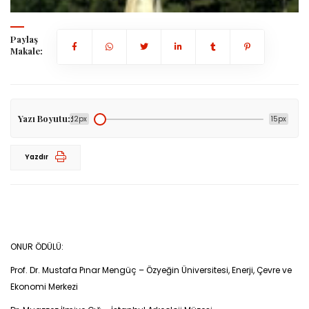
Paylaş
Makale:
Yazı Boyutu::
12px
15px
Yazdır
ONUR ÖDÜLÜ:
Prof. Dr. Mustafa Pınar Mengüç – Özyeğin Üniversitesi, Enerji, Çevre ve
Ekonomi Merkezi