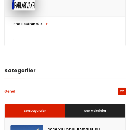
...
Profili Görüntüle
:
Kategoriler
Genel
22
Son Duyurular
Son Makaleler
2026 YILI ÖDÜL BAŞVURUSU