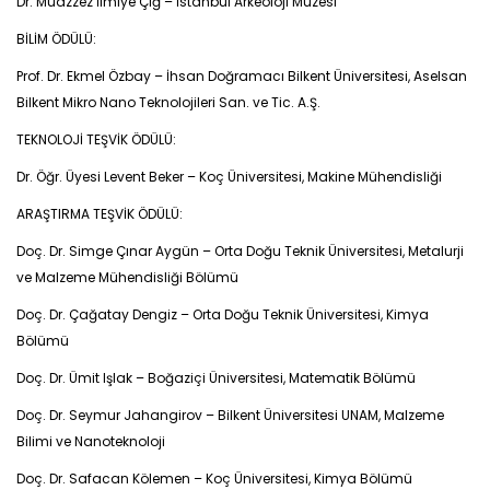
Dr. Muazzez İlmiye Çığ – İstanbul Arkeoloji Müzesi
BİLİM ÖDÜLÜ:
Prof. Dr. Ekmel Özbay – İhsan Doğramacı Bilkent Üniversitesi, Aselsan
Bilkent Mikro Nano Teknolojileri San. ve Tic. A.Ş.
TEKNOLOJİ TEŞVİK ÖDÜLÜ:
Dr. Öğr. Üyesi Levent Beker – Koç Üniversitesi, Makine Mühendisliği
ARAŞTIRMA TEŞVİK ÖDÜLÜ:
Doç. Dr. Simge Çınar Aygün – Orta Doğu Teknik Üniversitesi, Metalurji
ve Malzeme Mühendisliği Bölümü
Doç. Dr. Çağatay Dengiz – Orta Doğu Teknik Üniversitesi, Kimya
Bölümü
Doç. Dr. Ümit Işlak – Boğaziçi Üniversitesi, Matematik Bölümü
Doç. Dr. Seymur Jahangirov – Bilkent Üniversitesi UNAM, Malzeme
Bilimi ve Nanoteknoloji
Doç. Dr. Safacan Kölemen – Koç Üniversitesi, Kimya Bölümü