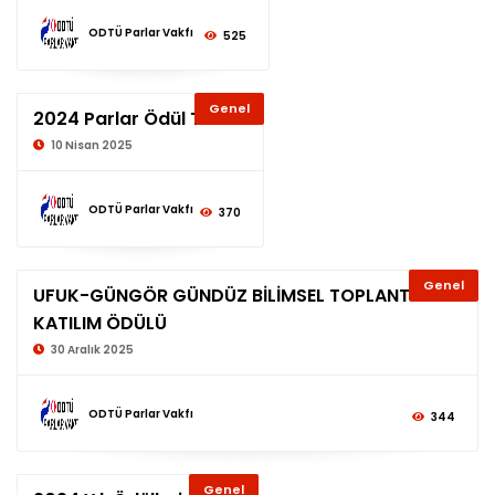
ODTÜ Parlar Vakfı
525
Genel
2024 Parlar Ödül Töreni
10 Nisan 2025
ODTÜ Parlar Vakfı
370
Genel
UFUK-GÜNGÖR GÜNDÜZ BİLİMSEL TOPLANTILARA
KATILIM ÖDÜLÜ
30 Aralık 2025
ODTÜ Parlar Vakfı
344
Genel