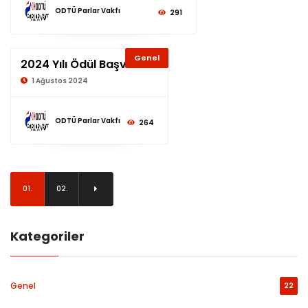
ODTÜ Parlar Vakfı
291
Genel
2024 Yılı Ödül Başvurusu
1 Ağustos 2024
ODTÜ Parlar Vakfı
264
01.
02.
Kategoriler
Genel
22