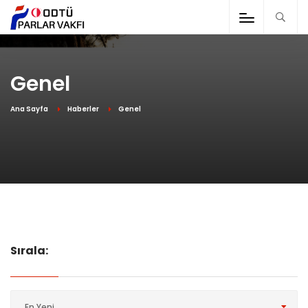
Genel
Ana Sayfa
Haberler
Genel
Sırala:
En Yeni